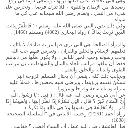
وهي التي تحافظ على صلتها بربها ، وتسعى دوما في رفع
رصيدها من الإيمان والتقوى ، فلا تترك فرضا ، وتحرص على
شيء من النفل ، وتقدم رضى الله سبحانه على كل ما
سواه.
وفي ذلك يقول النبي صلى الله عليه وسلم : ( فَاظْفَرْ بِذَاتِ
الدِّينِ تَرِبَتْ يَدَاكَ ) رواه البخاري (4802) ومسلم (1466) .
والمرأة الصالحة هي التي ترى فيها مربية صادقةً لأبنائك ،
تعلمهم الإسلام والخلق والقرآن ، وتغرس فيهم حب الله
وحب رسوله وحب الخير للناس ، ولا يكون همُّها من دنياهم
فقط أن يبلغوا مراتب الجاه والمال والشهادات ، بل مراتب
التقوى والديانة والخلق والعلم .
وبجانب ذلك كله ، ينبغي أن يختار المسلم الزوجة التي
تسكُنُ نفسه برؤيتها ، ويرضى قلبه بحضورها ، فتملأُ عليه
منزله ودنياه سعة وفرحا وسرورا .
عن أبي هريرة رضي الله عنه قال : ( قِيلَ : يَا رَسُولَ اللَّهِ !
أَيُّ النِّسَاءِ خَيرٌ ؟ قال : التِي تَسُرُّهُ إِذَا نَظَرَ إِليهَا ، وَتُطِيعُهُ إِذَا
أَمَر ، وَلا تُخَالِفُهُ فِي نَفسِهَا وَلا فِي مَالِهِ بِمَا يَكرَهُ )
رواه أحمد (2/251) وحسنه الألباني في "السلسلة الصحيحة"
(1838)
قيل لعائشة رضي الله عنها : أي النساء أفضل ؟ فقالت :