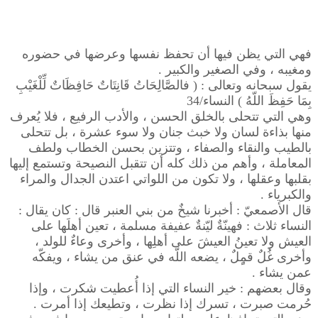
فهي التي يظن فيها أن تحفظ نفسها وعرضها في حضوره
ومغيبه ، وفي الصغير والكبير .
يقول سبحانه وتعالى : ( فالصَّالِحَاتُ قَانِتَاتٌ حَافِظَاتٌ لِّلْغَيْبِ
بِمَا حَفِظَ اللّهُ ) النساء/34
وهي التي تتحلى بالخلق الحسن ، والأدب الرفيع ، فلا يُعرف
منها بذاءة لسان ولا خبث جنان ولا سوء عشرة ، بل تتحلى
بالطيب والنقاء والصفاء ، وتتزين بحسن الخطاب ولطف
المعاملة ، وأهم من ذلك كله أن تتقبل النصيحة وتستمع إليها
بقلبها وعقلها ، ولا تكون من اللواتي اعتدن الجدال والمراء
والكبرياء .
قال الأصمعيّ : أخبرنا شيخٌ من بني العنبر قال : كان يقال :
النساء ثلاث : فهينّةٌ ليّنةٌ عفيفة مسلمة ، تعين أهلَها على
العيش ولا تعينُ العيشَ على أهلِها ، وأخرى وعاءٌ للولد ،
وأخرى غُلٌ قمٍِلٌ ، يضعه اللّه في عنق من يشاء ، ويفكّه
عمن يشاء .
وقال بعضهم : خير النساء التي إذا أُعطيت شكرت ، وإذا
حُرمت صبرت ، تسرك إذا نظرت ، وتطيعك إذا أمرت .