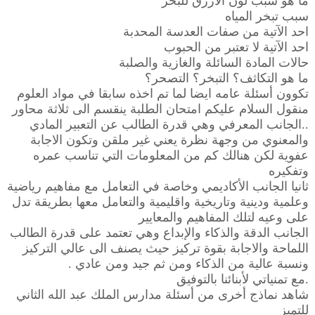
ما هو سبب لون الازرق للبحر
سبب تبخر المياه
احد الآتية من صفات العدسة المحدبة
احد الآتية لا تعتبر من الحبوب
حالات المادة السائلة والغازية والصلبة
ما هو التكاثف؟ التبخر؟ التصحر؟
تكوون أسئلة عامه ايضا لما تم اخذه سابقا في مواد العلوم
منقول السلام عليكم امتحان الطلبة ينقسم الى ثلاثة محاور
..الجانب المعرفي وهي قدرة الطالب عن التعبير المادي
والمعنوي من وجهة نظرة يعني غير ملقن وتكون الاجابة
عفوية لكن هنالك كم من المعلومات التي تناسب عمره
وتفكيره
ثانيا الجانب الأكاديمي وخاصة في التعامل مع مفاهيم رياضية
وعلمية ودينية وتاريخية واقليمية والتعامل معها بطريقة تدل
على وعيه لتلك المفاهيم والمعايير
الجانب الدقة والذكاء والإبداع وهي تعتمد على قدرة الطالب
اللماحة والاجابة بقوة تركيز حيث يصنف الى عالي التركيز
ونسبة عالية من الذكاء ومن ثم جيد ومن عادي .
.مع تمنياتي لأبنائنا بالتوفيق
شاهد نماذج أخرى من أسئلة مدارس الملك عبد الله الثاني
للتميز