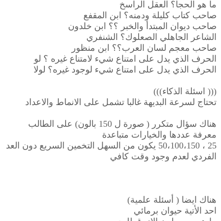
ما هو الحجا؟ العقل الراسخ
صاحب كتاب كليلة ودمنه؟ ابن المقفع
صاحب ديوان المبتدأ والخبر ؟؟ ابن خلدون
الشاعر الجاهلي الصعلوك؟ الشنفري
صاحب معجم لسان العرب؟؟ ابن منظور
الحرف الذي يدل على امتناع شيء لامتناع غيره ؟ لو
الحرف الذي يدل على امتناع شيء لوجود غيره؟ لولا
((( اسئلة الذكاء)))
تحتاج لسرعة البديهة غالبا تشمل على الانماط والاعداد
هناك سؤال متكرر ( صورة ل 150 بالون) على الطالب
معرفة عددها والخيارات متباعدة
25 ، 50،100،150 يكون من السهل التخمين السريع دون العد
الفردي لعدم وجود وقت كافي
هناك ايضا ( أسئلة علمية)
احد الأتية حيوان برمائي