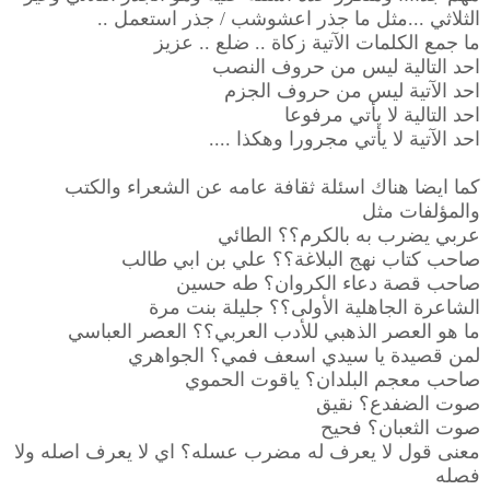
الثلاثي ...مثل ما جذر اعشوشب / جذر استعمل ..
ما جمع الكلمات الآتية زكاة .. ضلع .. عزيز
احد التالية ليس من حروف النصب
احد الآتية ليس من حروف الجزم
احد التالية لا يأتي مرفوعا
احد الآتية لا يأتي مجرورا وهكذا ....
كما ايضا هناك اسئلة ثقافة عامه عن الشعراء والكتب
والمؤلفات مثل
عربي يضرب به بالكرم؟؟ الطائي
صاحب كتاب نهج البلاغة؟؟ علي بن ابي طالب
صاحب قصة دعاء الكروان؟ طه حسين
الشاعرة الجاهلية الأولى؟؟ جليلة بنت مرة
ما هو العصر الذهبي للأدب العربي؟؟ العصر العباسي
لمن قصيدة يا سيدي اسعف فمي؟ الجواهري
صاحب معجم البلدان؟ ياقوت الحموي
صوت الضفدع؟ نقيق
صوت الثعبان؟ فحيح
معنى قول لا يعرف له مضرب عسله؟ اي لا يعرف اصله ولا
فصله