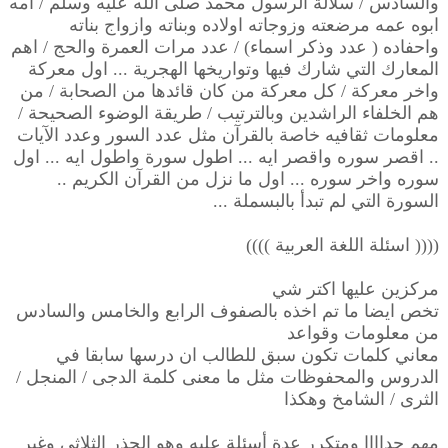
والسادس / سلالة الرسول محمد صلى الله عليه وسلم / امه
ابوه عمه مرضعته وزوجاته اولاده وبناته وازواج بناته
واحفاده ( عدد وذكر اسماء) / عدد مرات العمرة والحج / اهم
المعارك التي شارك فيها وتواريخها الهجرية ... اول معركة
واخر معركة / كل معركة من كان قائدها من الصحابة / من
هم الخلفاء الراشدين وبالترتيب / طريقة الوضوء الصحيحة /
معلومات ثقافيه خاصة بالقرآن مثل عدد السور وعدد الآيات
.. اقصر سوره واقصر ايه ... اطول سورة واطول ايه ... اول
سوره واخر سوره ... اول ما نزل من القرآن الكريم ..
السورة التي لم تبدأ بالبسملة ...
(((( اسئلة اللغة العربية ))))
مركزين عليها اكتر شي
تخص ايضا ما تم اخذه بالصفوف الرابع والخامس والسادس
من معلومات وقواعد
معاني كلمات تكون سبق للطالب ان درسها سابقا في
الدروس والمحفوظات مثل ما معنى كلمة الدجى / المنجل /
الثرى / الشامخ وهكذا
مهم جداااا ومتكرر عدة أسئلة عليه وهو الجذر الثلاثي وغير